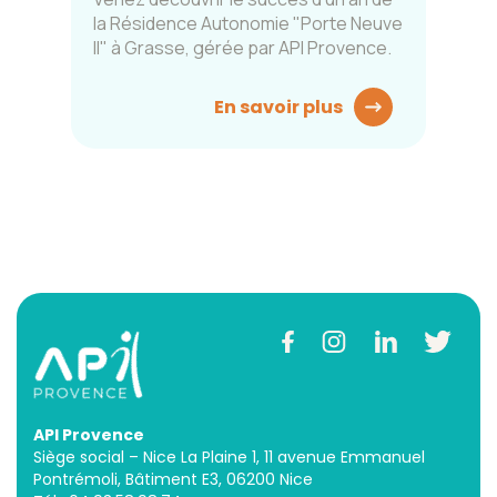
la Résidence Autonomie "Porte Neuve
II" à Grasse, gérée par API Provence.
En savoir plus
API Provence
Siège social – Nice La Plaine 1, 11 avenue Emmanuel
Pontrémoli, Bâtiment E3, 06200 Nice