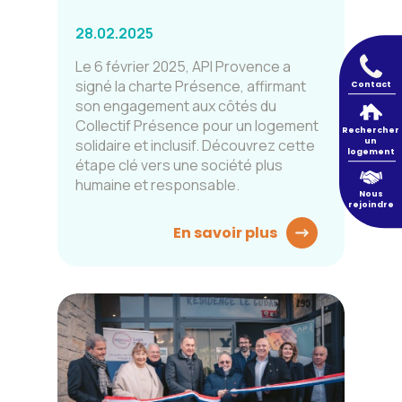
28.02.2025
Le 6 février 2025, API Provence a
signé la charte Présence, affirmant
Contact
son engagement aux côtés du
Collectif Présence pour un logement
Rechercher
solidaire et inclusif. Découvrez cette
un
logement
étape clé vers une société plus
humaine et responsable.
Nous
rejoindre
En savoir plus